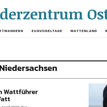
erzentrum Ost
TTWANDERN
ZUGVOGELTAGE
WATTENLAND
 Niedersachsen
n Wattführer
Watt