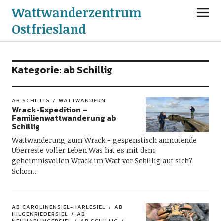
Wattwanderzentrum
Ostfriesland
Kategorie:
ab Schillig
AB SCHILLIG
WATTWANDERN
Wrack-Expedition –
Familienwattwanderung ab
Schillig
Wattwanderung zum Wrack – gespenstisch anmutende
Überreste voller Leben Was hat es mit dem
geheimnisvollen Wrack im Watt vor Schillig auf sich?
Schon…
AB CAROLINENSIEL-HARLESIEL
AB
HILGENRIEDERSIEL
AB
NEUHARLINGERSIEL
AB SCHILLIG