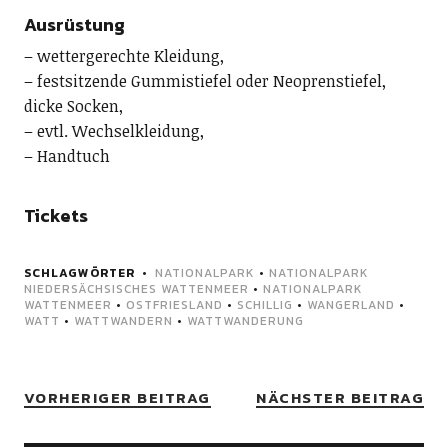
Ausrüstung
– wettergerechte Kleidung,
– festsitzende Gummistiefel oder Neoprenstiefel,
dicke Socken,
– evtl. Wechselkleidung,
– Handtuch
Tickets
SCHLAGWÖRTER
NATIONALPARK
•
NATIONALPARK
NIEDERSÄCHSISCHES WATTENMEER
•
NATIONALPARK
WATTENMEER
•
OSTFRIESLAND
•
SCHILLIG
•
WANGERLAND
•
WATT
•
WATTWANDERN
•
WATTWANDERUNG
VORHERIGER BEITRAG
NÄCHSTER BEITRAG