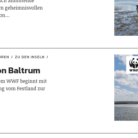
sch anmutende
em geheimnisvollen
hon…
UREN
ZU DEN INSELN
on Baltrum
dem WWF beginnt mit
ng vom Festland zur