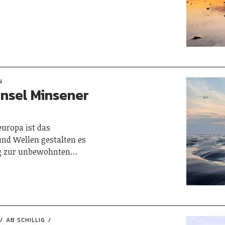
N
insel Minsener
europa ist das
nd Wellen gestalten es
ng zur unbewohnten…
AB SCHILLIG