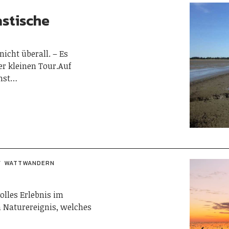
stische
nicht überall. – Es
er kleinen Tour.Auf
chst…
WATTWANDERN
olles Erlebnis im
m Naturereignis, welches