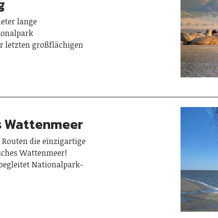
g
eter lange
ionalpark
 letzten großflächigen
s Wattenmeer
 Routen die einzigartige
isches Wattenmeer!
egleitet Nationalpark-