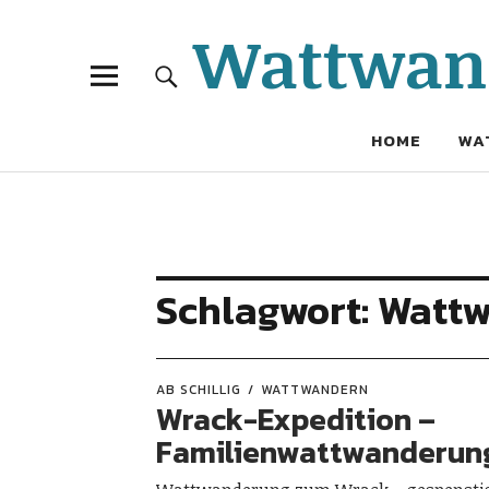
Wattwand
HOME
WA
Schlagwort:
Wattw
AB SCHILLIG
WATTWANDERN
Wrack-Expedition –
Familienwattwanderung 