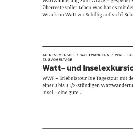
Wattwanderung zum Wrack – gespensti
Überreste voller Leben Was hat es mit d
Wrack im Watt vor Schillig auf sich? Sc
AB NESSMERSIEL
WATTWANDERN
WWF-TO
ZUGVOGELTAGE
Watt- und Inselexkursi
WWF – Erlebnistour Die Tagestour mit 
einer 3 bis 3 1/2-stündigen Wattwanderu
Insel – eine gute…