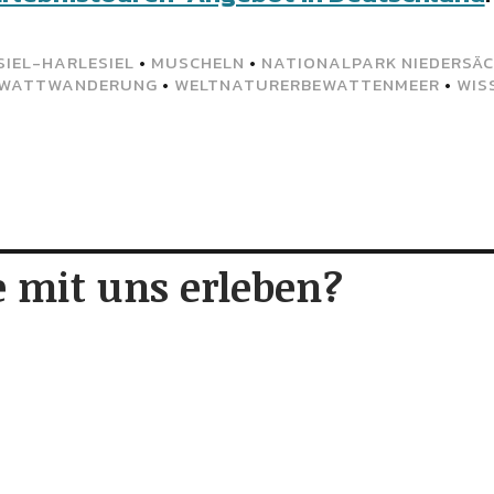
SIEL-HARLESIEL
•
MUSCHELN
•
NATIONALPARK NIEDERSÄ
WATTWANDERUNG
•
WELTNATURERBEWATTENMEER
•
WIS
 mit uns erleben?