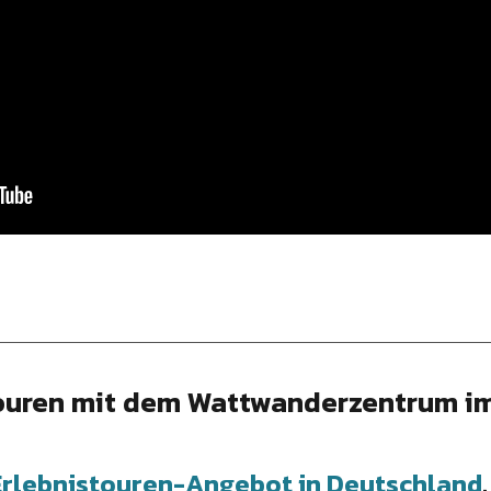
ouren mit dem Wattwanderzentrum im
lebnistouren-Angebot in Deutschland
.