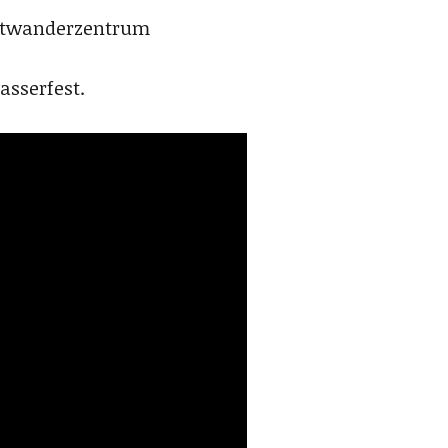
attwanderzentrum
sserfest.