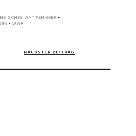
CHSISCHES WATTENMEER
•
SEN
•
WWF
NÄCHSTER BEITRAG