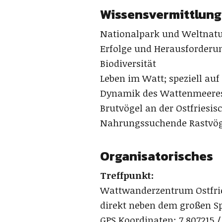
Wissensvermittlung
Nationalpark und Weltnat
Erfolge und Herausforder
Biodiversität
Leben im Watt; speziell au
Dynamik des Wattenmeeres
Brutvögel an der Ostfriesis
Nahrungssuchende Rastvög
Organisatorisches
Treffpunkt:
Wattwanderzentrum Ostfrie
direkt neben dem großen Sp
GPS Koordinaten: 7.807215 /