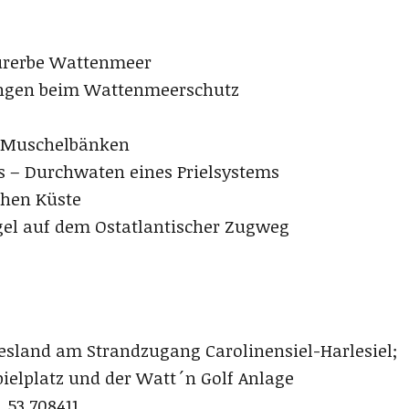
urerbe Wattenmeer
ungen beim Wattenmeerschutz
f Muschelbänken
 – Durchwaten eines Prielsystems
chen Küste
el auf dem Ostatlantischer Zugweg
sland am Strandzugang Carolinensiel-Harlesiel;
ielplatz und der Watt´n Golf Anlage
 53.708411