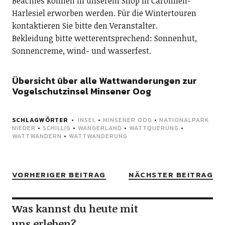
Beachies können in unserem Shop in Carolinen-
Harlesiel erworben werden. Für die Wintertouren
kontaktieren Sie bitte den Veranstalter.
Bekleidung bitte wetterentsprechend: Sonnenhut,
Sonnencreme, wind- und wasserfest.
Übersicht über alle Wattwanderungen zur
Vogelschutzinsel Minsener Oog
SCHLAGWÖRTER
INSEL
•
MINSENER OOG
•
NATIONALPARK
NIEDER
•
SCHILLIG
•
WANGERLAND
•
WATTQUERUNG
•
WATTWANDERN
•
WATTWANDERUNG
VORHERIGER BEITRAG
NÄCHSTER BEITRAG
Was kannst du heute mit
uns erleben?