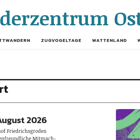
erzentrum Ost
TTWANDERN
ZUGVOGELTAGE
WATTENLAND
rt
 August 2026
of Friedrichsgroden
lienfreundliche Mitmach-