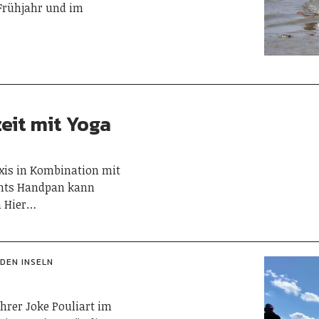
Frühjahr und im
eit mit Yoga
xis in Kombination mit
ents Handpan kann
m Hier…
 DEN INSELN
hrer Joke Pouliart im