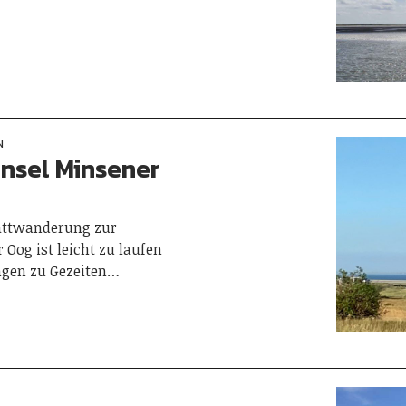
N
insel Minsener
Wattwanderung zur
og ist leicht zu laufen
ngen zu Gezeiten…