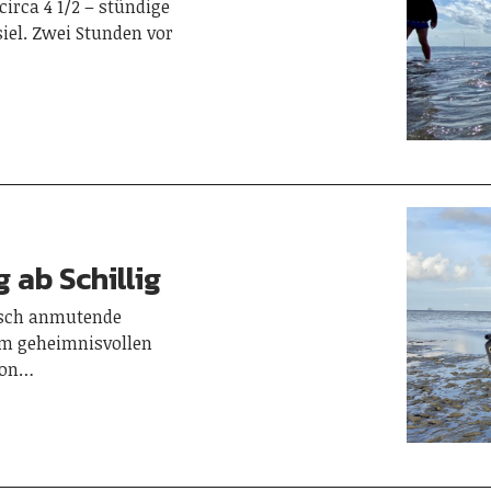
rca 4 1/2 – stündige
iel. Zwei Stunden vor
ab Schillig
sch anmutende
em geheimnisvollen
hon…