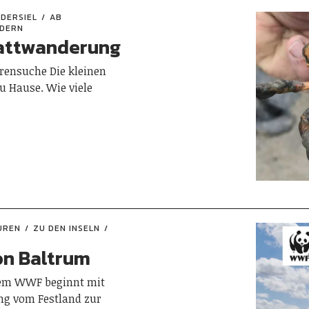
EDERSIEL
AB
DERN
wattwanderung
rensuche Die kleinen
u Hause. Wie viele
UREN
ZU DEN INSELN
on Baltrum
dem WWF beginnt mit
ng vom Festland zur