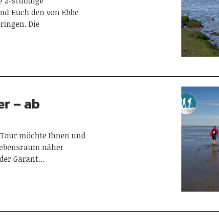
e 2-stündige
und Euch den von Ebbe
ringen. Die
r – ab
e Tour möchte Ihnen und
 Lebensraum näher
 der Garant…