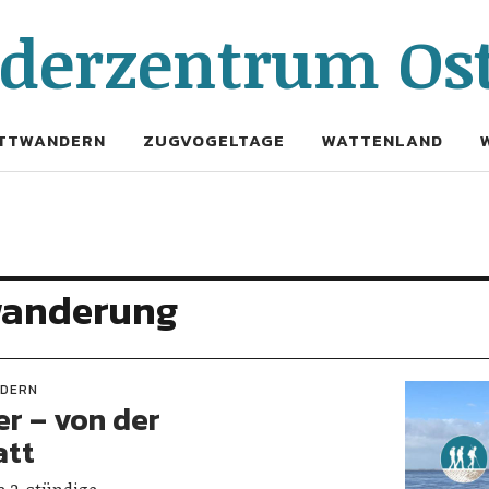
erzentrum Ost
TTWANDERN
ZUGVOGELTAGE
WATTENLAND
anderung
DERN
r – von der
att