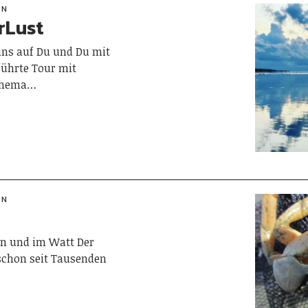
RN
rLust
ns auf Du und Du mit
ührte Tour mit
 Thema…
RN
en und im Watt Der
chon seit Tausenden