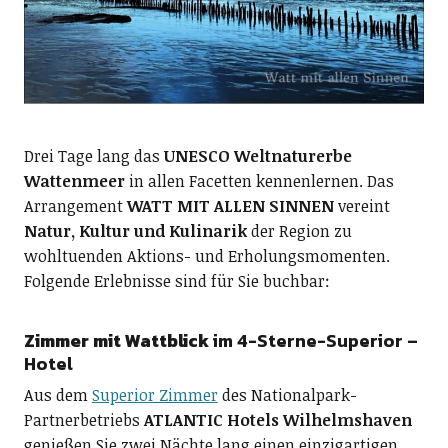
Drei Tage lang das
UNESCO Weltnaturerbe
Wattenmeer
in allen Facetten kennenlernen. Das
Arrangement
WATT MIT ALLEN SINNEN
vereint
Natur, Kultur und Kulinarik
der Region zu
wohltuenden Aktions- und Erholungsmomenten.
Folgende Erlebnisse sind für Sie buchbar:
Zimmer mit Wattblick
im 4-Sterne-Superior –
Hotel
Aus dem
Superior Zimmer
des Nationalpark-
Partnerbetriebs
ATLANTIC Hotels Wilhelmshaven
genießen Sie zwei Nächte lang einen einzigartigen