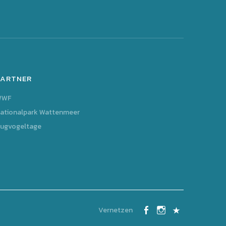
PARTNER
WWF
ationalpark Wattenmeer
ugvogeltage
Vernetzen
Facebook
Instagram
Kontakt