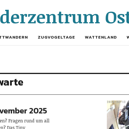
erzentrum Ost
TTWANDERN
ZUGVOGELTAGE
WATTENLAND
warte
ovember 2025
en? Fragen rund um all
en? Das Tiny