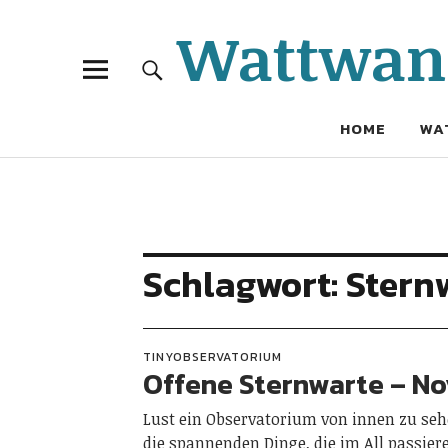
Wattwand
HOME
WA
Schlagwort:
Stern
TINYOBSERVATORIUM
Offene Sternwarte – N
Lust ein Observatorium von innen zu seh
die spannenden Dinge, die im All passier