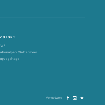
PARTNER
WWF
ationalpark Wattenmeer
ugvogeltage
Vernetzen
Facebook
Instagram
Kontakt