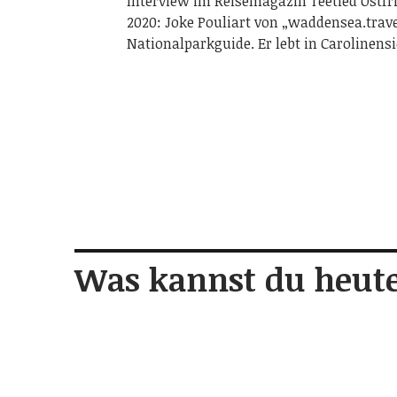
Interview im Reisemagazin Teetied Ostfri
2020: Joke Pouliart von „waddensea.travel“
Nationalparkguide. Er lebt in Carolinensi
Was kannst du heute