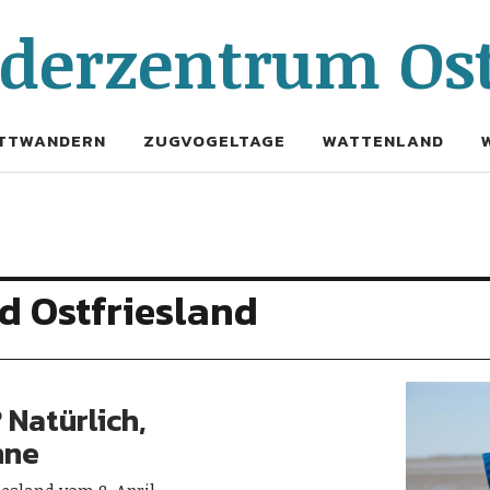
erzentrum Ost
TTWANDERN
ZUGVOGELTAGE
WATTENLAND
d Ostfriesland
 Natürlich,
nne