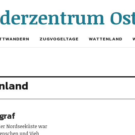
erzentrum Ost
TTWANDERN
ZUGVOGELTAGE
WATTENLAND
nland
graf
der Nordseeküste war
Menschen und Vieh