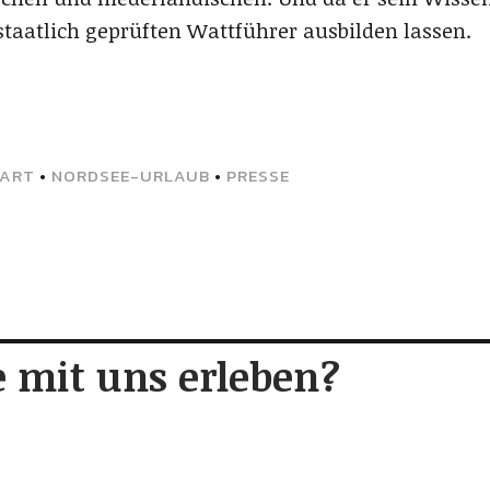
staatlich geprüften Wattführer ausbilden lassen.
IART
•
NORDSEE-URLAUB
•
PRESSE
 mit uns erleben?