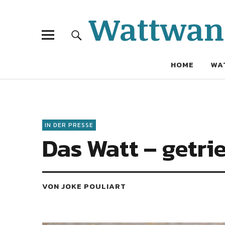
Wattwand
HOME
WA
IN DER PRESSE
Das Watt – getri
VON JOKE POULIART