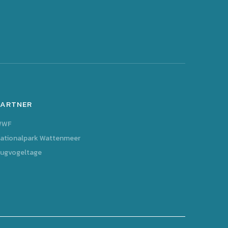
PARTNER
WWF
ationalpark Wattenmeer
ugvogeltage