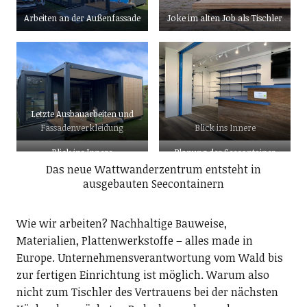
Arbeiten an der Außenfassade
Joke im alten Job als Tischler
Letzte Ausbauarbeiten und
Fassadenverkleidung
Blick ins Innere
Blick ins Innere
Planung der Seecontainer
Das neue Wattwanderzentrum entsteht in
ausgebauten Seecontainern
Wie wir arbeiten? Nachhaltige Bauweise,
Materialien, Plattenwerkstoffe – alles made in
Europe. Unternehmensverantwortung vom Wald bis
zur fertigen Einrichtung ist möglich. Warum also
nicht zum Tischler des Vertrauens bei der nächsten